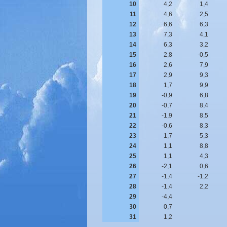
10
4,2
1,4
11
4,6
2,5
12
6,6
6,3
13
7,3
4,1
14
6,3
3,2
15
2,8
-0,5
16
2,6
7,9
17
2,9
9,3
18
1,7
9,9
19
-0,9
6,8
20
-0,7
8,4
21
-1,9
8,5
22
-0,6
8,3
23
1,7
5,3
24
1,1
8,8
25
1,1
4,3
26
-2,1
0,6
27
-1,4
-1,2
28
-1,4
2,2
29
-4,4
30
0,7
31
1,2