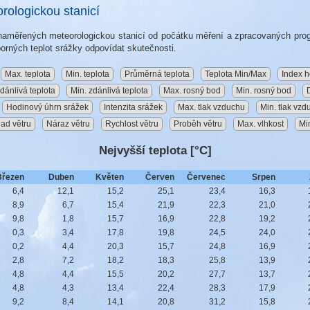
ologickou stanicí
t naměřených meteorologickou stanicí od počátku měření a zpracovaných p
orných teplot srážky odpovídat skutečnosti.
Max. teplota
Min. teplota
Průměrná teplota
Teplota Min/Max
Index h
dánlivá teplota
Min. zdánlivá teplota
Max. rosný bod
Min. rosný bod
Hodinový úhrn srážek
Intenzita srážek
Max. tlak vzduchu
Min. tlak vzd
ad větru
Náraz větru
Rychlost větru
Proběh větru
Max. vlhkost
Min
Nejvyšší teplota [°C]
Březen
Duben
Květen
Červen
Červenec
Srpen
6,4
12,1
15,2
25,1
23,4
16,3
8,9
6,7
15,4
21,9
22,3
21,0
9,8
1,8
15,7
16,9
22,8
19,2
0,3
3,4
17,8
19,8
24,5
24,0
0,2
4,4
20,3
15,7
24,8
16,9
2,8
7,2
18,2
18,3
25,8
13,9
4,8
4,4
15,5
20,2
27,7
13,7
4,8
4,3
13,4
22,4
28,3
17,9
9,2
8,4
14,1
20,8
31,2
15,8