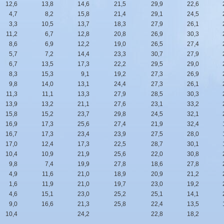
12,6
13,8
14,6
21,5
29,9
22,6
4,7
8,2
15,8
21,4
29,1
24,5
3,3
10,5
13,7
18,3
27,9
26,1
11,2
6,7
12,8
20,8
26,9
30,3
8,6
6,9
12,2
19,0
26,5
27,4
5,7
7,2
14,4
23,3
30,7
27,9
6,7
13,5
17,3
22,2
29,5
29,0
8,3
15,3
9,1
19,2
27,3
26,9
9,8
14,0
13,1
24,4
27,3
26,1
11,3
11,1
13,3
27,9
28,5
30,3
13,9
13,2
21,1
27,6
23,1
33,2
15,8
15,2
23,7
29,8
24,5
32,1
16,9
17,3
25,6
27,4
21,9
32,4
16,7
17,3
23,4
23,9
27,5
28,0
17,0
12,4
17,3
22,5
28,7
30,1
10,4
10,9
21,9
25,6
22,0
30,8
9,8
7,4
19,9
27,8
18,6
27,8
4,9
11,6
21,0
18,9
20,9
21,2
1,6
11,9
21,0
19,7
23,0
19,2
4,6
15,1
23,0
25,2
25,1
14,1
9,0
16,6
21,3
25,8
22,4
13,5
10,4
24,2
22,8
18,2