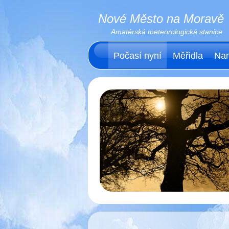
Nové Město na Moravě
Amatérská meteorologická stanice
Počasí nyní
Měřidla
Nam