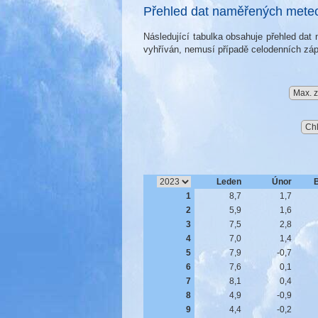
Přehled dat naměřených meteor
Následující tabulka obsahuje přehled da
vyhříván, nemusí případě celodenních záp
Max. z
Chl
Leden
Únor
1
8,7
1,7
2
5,9
1,6
3
7,5
2,8
4
7,0
1,4
5
7,9
-0,7
6
7,6
0,1
7
8,1
0,4
8
4,9
-0,9
9
4,4
-0,2