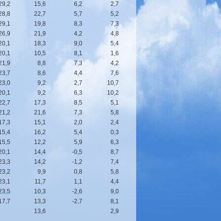
29,2
15,6
6,2
2,7
28,8
22,7
5,7
5,2
29,1
19,8
8,3
7,3
26,9
21,9
4,2
4,8
20,1
18,3
9,0
5,4
20,1
10,5
8,1
1,6
21,9
8,8
7,3
4,2
23,7
8,6
4,4
7,6
23,0
9,2
2,7
10,7
20,1
9,2
6,3
10,2
22,7
17,3
8,5
5,1
21,2
21,6
7,3
5,8
17,3
15,1
2,0
2,4
15,4
16,2
5,4
0,3
15,5
12,2
5,9
6,3
20,1
14,4
-0,5
8,7
23,3
14,2
-1,2
7,4
23,2
9,9
0,8
5,8
23,1
11,7
1,1
4,4
23,5
10,3
-2,6
9,0
17,7
13,3
-2,7
8,1
13,6
2,9