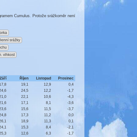
rogramem Cumulus. Protože srážkoměr není
orka
Denní srážky
uchu
. vlhkost
Září
Říjen
Listopad
Prosinec
17,8
19,1
12,9
0,4
24,6
24,5
12,2
-1,7
21,0
22,1
10,6
-4,3
21,6
17,1
8,1
-3,6
23,6
15,6
11,5
-3,7
24,8
17,3
11,2
0,0
26,1
18,9
11,3
0,1
24,1
15,3
8,4
-2,1
25,3
12,6
6,3
-1,7